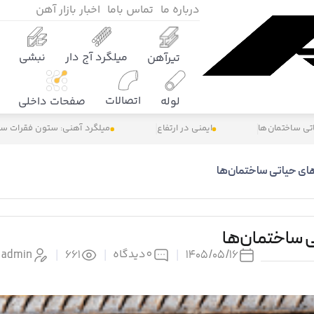
درباره ما
تماس باما
اخبار بازار آهن
میلگرد آج دار
نبشی
تیرآهن
اتصالات
لوله
صفحات داخلی
تی ساختمان‌ها
ایمنی در ارتفاع
میلگرد آهنی: ستون فقرات سا
های حیاتی ساختمان‌ها
ی ساختمان‌ها
0
دیدگاه
admin
|
661
|
|
۱۴۰۵/۰۵/۱۶