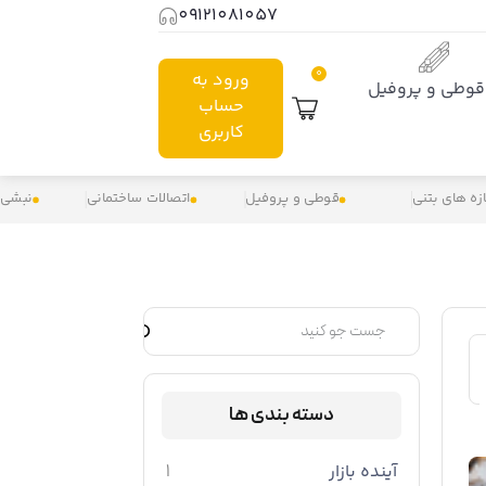
09121081057
0
ورود به
قوطی و پروفیل
حساب
کاربری
زه های بتنی
قوطی و پروفیل
اتصالات ساختمانی
نبشی 
دسته بندی ها
آینده بازار
1